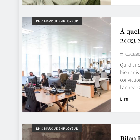
RH & MARQUE EMPLOYEUR
À quel
2023 
01/03/20
Qui dit n
bien arriv
convictio
l’année 2
Lire
RH & MARQUE EMPLOYEUR
Bilan 