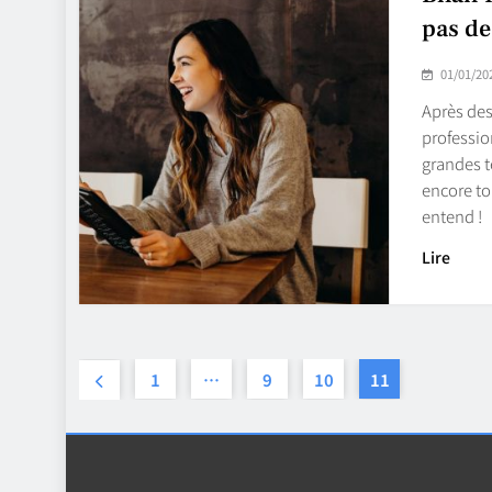
pas de
01/01/20
Après des
professio
grandes t
encore to
entend !
Lire
1
…
9
10
11