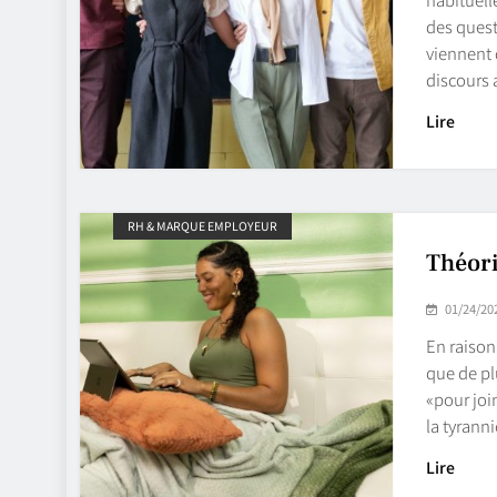
des quest
viennent 
discours 
Lire
RH & MARQUE EMPLOYEUR
Théori
01/24/20
En raison
que de pl
«pour join
la tyrann
Lire