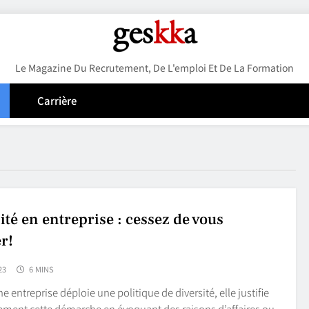
Geskka
Le Magazine Du Recrutement, De L'emploi Et De La Formation
Carrière
ité en entreprise : cessez de vous
er!
23
6 MINS
 entreprise déploie une politique de diversité, elle justifie
ement cette démarche en évoquant des raisons d’affaires ou