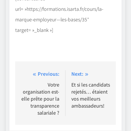
url= »https://formations.isarta.fr/cours/la-
marque-employeur—les-bases/35″
target= »_blank »]
Navigation
Previous:
Next:
de
Votre
Et si les candidats
organisation est-
rejetés… étaient
l'article
elle prête pour la
vos meilleurs
transparence
ambassadeurs!
salariale ?