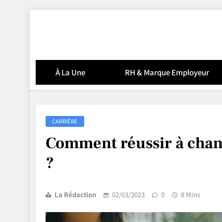
Skip
to
content
À La Une
RH & Marque Employeur
CARRIÈRE
Comment réussir à chan
?
La Rédaction
02/03/2023
0
8 Mins