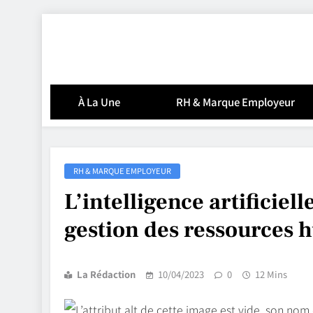
Skip
to
content
À La Une
RH & Marque Employeur
RH & MARQUE EMPLOYEUR
L’intelligence artificiell
gestion des ressources 
La Rédaction
10/04/2023
0
12 Mins